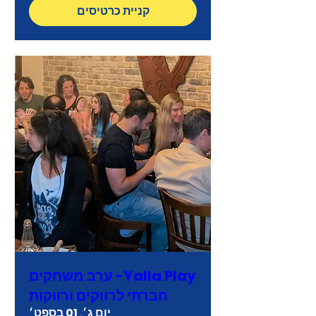
קניית כרטיסים
Yalla Play- ערב משחקים
חברתי לרווקים ורווקות
יום ג׳, 01 בספט׳