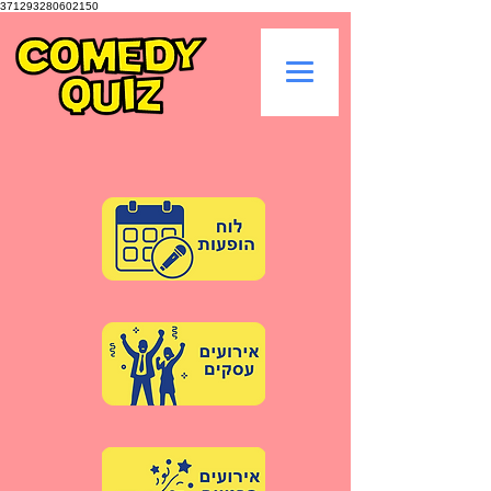
371293280602150