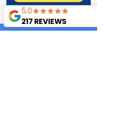
הופעות בברים
בכל שבוע אנחנו עורכים אירועים
כיפיים בברים לקהל הרחב –
מחידון קומדי קוויז
הקלאסי שלנו, דרך חידוני מוזיקה
לפי עשורים, חידוני ספיישל
Comedy Quiz English
וערבי משחקי קופסה
התוכן מתחדש כל הזמן – עם
המון קהל חוזר
לכל האירועים ניתן להגיע
בקבוצה או לחילופין להגיע לבד
ולהכיר אנשים חדשים