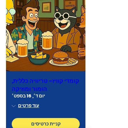
קומדי קוויז- טריוויה כללית,
הומור ומוזיקה
יום ד׳, 16 בספט׳
עוד פרטים
קניית כרטיסים