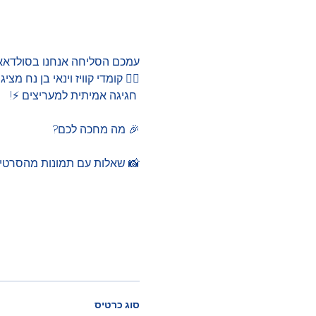
! ניתן לשלוח הודעה ל0507208542 דור 
 מגניב, כיפי ויצירתי שלא הכרתם!
 חגיגה אמיתית למעריצים ⚡! 
🎉 מה מחכה לכם?
 שאלות עם תמונות מהסרטים
סוג כרטיס