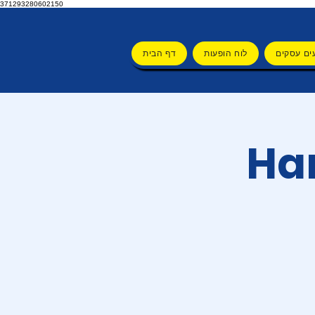
371293280602150
ים עסקים
לוח הופעות
דף הבית
 פוטר- Harry