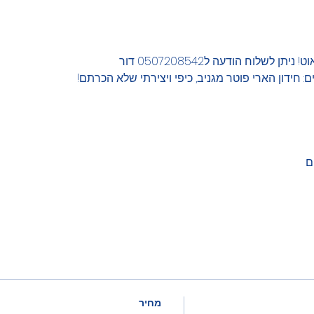
עמכם הסליחה אנחנו בסולדאאוט
🧙‍♂️ קומדי קוויז וינאי בן נח מציגים: חידון הארי פוטר

מחיר