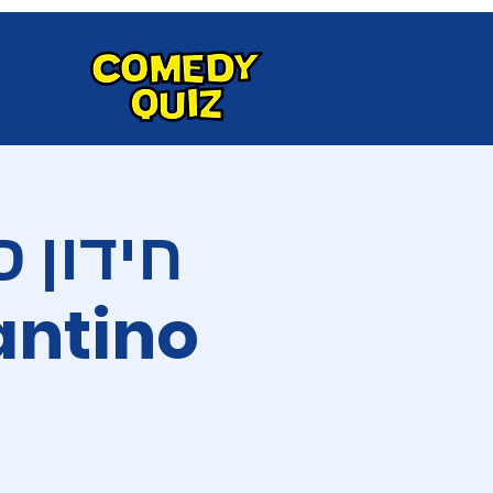
חידון ס
antino