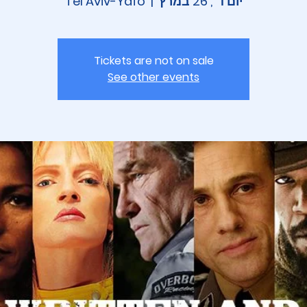
יום ד׳, 26 במרץ
  |  
Tel Aviv-Yafo
Tickets are not on sale
See other events