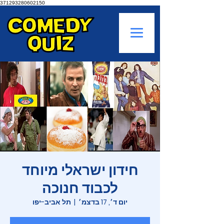
371293280602150
חידון ישראלי מיוחד
לכבוד חנוכה
יום ד׳, 17 בדצמ׳
  |  
תל אביב-יפו