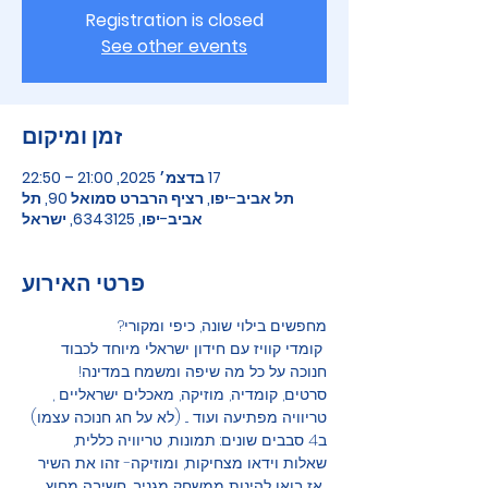
Registration is closed
See other events
זמן ומיקום
17 בדצמ׳ 2025, 21:00 – 22:50
תל אביב-יפו, רציף הרברט סמואל 90, תל
אביב-יפו, 6343125, ישראל
פרטי האירוע
מחפשים בילוי שונה, כיפי ומקורי?
 קומדי קוויז עם חידון ישראלי מיוחד לכבוד 
חנוכה על כל מה שיפה ומשמח במדינה! 
סרטים, קומדיה, מוזיקה, מאכלים ישראליים , 
טריוויה מפתיעה ועוד ... (לא על חג חנוכה עצמו)
ב4 סבבים שונים: תמונות, טריוויה כללית, 
שאלות וידאו מצחיקות, ומוזיקה- זהו את השיר
 אז בואו להינות ממשחק מגניב, חשיבה מחוץ 