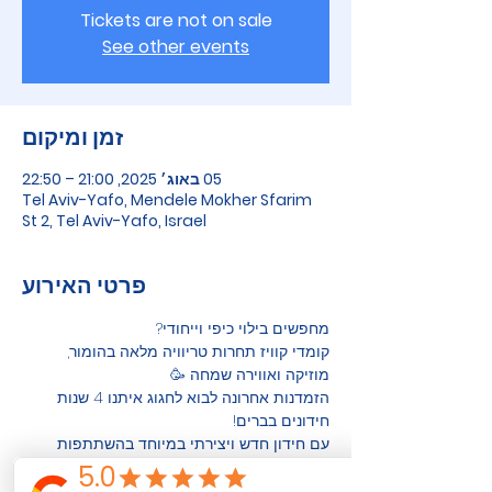
Tickets are not on sale
See other events
זמן ומיקום
05 באוג׳ 2025, 21:00 – 22:50
Tel Aviv-Yafo, Mendele Mokher Sfarim
St 2, Tel Aviv-Yafo, Israel
פרטי האירוע
מחפשים בילוי כיפי וייחודי? 
קומדי קוויז תחרות טריוויה מלאה בהומור, 
מוזיקה ואווירה שמחה 🥳
הזמדנות אחרונה לבוא לחגוג איתנו 4 שנות 
חידונים בברים!
עם חידון חדש ויצירתי במיוחד בהשתתפות 
רבים מהמשתתפים והזוכים הגדולים שלנו 
לאורך השנים, עם הרבה מתנות ופרסים לכולם :)